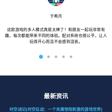
于希月
这款游戏的多人模式真是太棒了！和朋友一起玩非常有
趣，每次都能带来不同的体验。配对系统也很公平，让人
玩得开心而且不会感到沮丧。
最新资讯
时空战记(时空征战：一个充满惊险刺激的游戏世界)