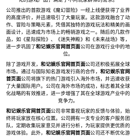
化的游戏产品，满足了不同玩家群体的需求。
公司推出的首款游戏《魔幻冒险》一经上线便获得了业界
的高度评价，并迅速吸引了大量玩家。这款游戏融合了动
作、冒险与策略元素，凭借其独特的游戏玩法和精美的画
面设计，迅速成为市场上的畅销游戏之一。随后的几款作
品，如《星际探险》、《迷失神殿》和《未来战场》等，
进一步巩固了
和记娱乐官网首页面
公司在游戏行业中的地
位。
除了游戏开发，
和记娱乐官网首页面
公司还积极拓展全球
市场。通过与国际知名游戏发行商的合作，
和记娱乐官网
首页面
公司将旗下的热门游戏引入海外市场，并迅速收获
了大量国际用户。公司在海外市场的成功，标志着其全球
化战略的有效推进，进一步增强了其在全球游戏产业中的
竞争力。
和记娱乐官网首页面
公司非常重视玩家的反馈与体验，始
终将玩家放在核心位置。公司拥有一支专业的客户服务团
队，定期收集玩家意见并进行分析，为玩家提供更优质的
游戏体验。此外，
和记娱乐官网首页面
公司还不断优化游